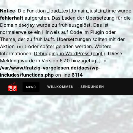
Notice
: Die Funktion _load_textdomain_just_in_time wurde
fehlerhaft
aufgerufen. Das Laden der Übersetzung für die
Domain
wurde zu früh ausgelöst. Das ist
deejay
normalerweise ein Hinweis auf Code im Plugin oder
Theme, der zu früh läuft. Übersetzungen sollten mit der
Aktion
oder später geladen werden. Weitere
init
Informationen:
Debugging in WordPress (engl.)
. (Diese
Meldung wurde in Version 6.7.0 hinzugefügt.) in
/var/www/fratzig-vorgelesen.de/docs/wp-
includes/functions.php
on line
6114
Zum
WILLKOMMEN
SENDUNGEN
MENÜ
Inhalt
springen
129AKTEN
SONDERSENDUNG
ABSCHLUSSSENDUNG