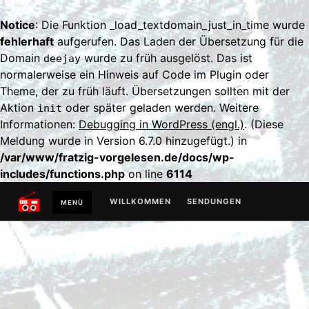
Notice
: Die Funktion _load_textdomain_just_in_time wurde
fehlerhaft
aufgerufen. Das Laden der Übersetzung für die
Domain
wurde zu früh ausgelöst. Das ist
deejay
normalerweise ein Hinweis auf Code im Plugin oder
Theme, der zu früh läuft. Übersetzungen sollten mit der
Aktion
oder später geladen werden. Weitere
init
Informationen:
Debugging in WordPress (engl.)
. (Diese
Meldung wurde in Version 6.7.0 hinzugefügt.) in
/var/www/fratzig-vorgelesen.de/docs/wp-
includes/functions.php
on line
6114
Zum
WILLKOMMEN
SENDUNGEN
MENÜ
Inhalt
springen
129AKTEN
SONDERSENDUNG
ABSCHLUSSSENDUNG