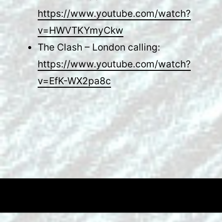
https://www.youtube.com/watch?
v=HWVTKYmyCkw
The Clash – London calling:
https://www.youtube.com/watch?
v=EfK-WX2pa8c
Footer-
ZUM
Inhalt
ANFANG