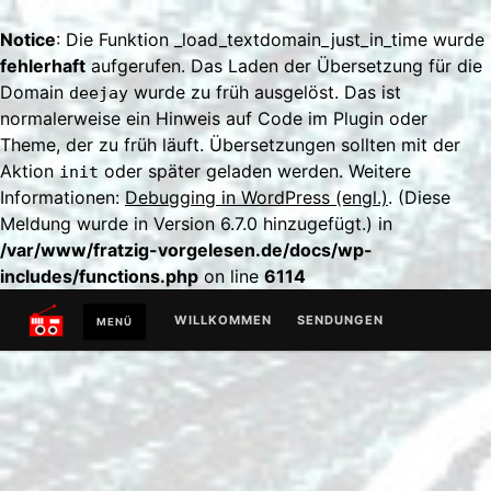
Notice
: Die Funktion _load_textdomain_just_in_time wurde
fehlerhaft
aufgerufen. Das Laden der Übersetzung für die
Domain
wurde zu früh ausgelöst. Das ist
deejay
normalerweise ein Hinweis auf Code im Plugin oder
Theme, der zu früh läuft. Übersetzungen sollten mit der
Aktion
oder später geladen werden. Weitere
init
Informationen:
Debugging in WordPress (engl.)
. (Diese
Meldung wurde in Version 6.7.0 hinzugefügt.) in
/var/www/fratzig-vorgelesen.de/docs/wp-
includes/functions.php
on line
6114
Zum
WILLKOMMEN
SENDUNGEN
MENÜ
Inhalt
springen
129AKTEN
SONDERSENDUNG
ABSCHLUSSSENDUNG